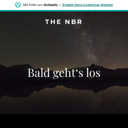
Mit Hilfe von
GoDaddy
|
Erstelle deine kostenlose Website
THE NBR
Bald geht‘s los